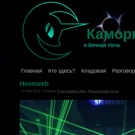
Камор
и Вечная Ночь
Главная
Кто здесь?
Кладовая
Разгово
Heimweh
12 Май 2015 | Рубрика:
From nowhere diary
,
Музыкальная пауза