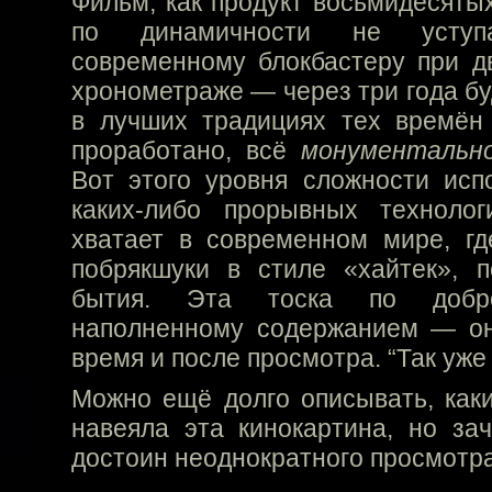
Фильм, как продукт восьмидесятых
по динамичности не усту
современному блокбастеру при дв
хронометраже — через три года бу
в лучших традициях тех времён
проработано, всё
монументальн
Вот этого уровня сложности исп
каких-либо прорывных техноло
хватает в современном мире, г
побрякшуки в стиле «хайтек», п
бытия. Эта тоска по доброт
наполненному содержанием — он
время и после просмотра. “Так уже
Можно ещё долго описывать, как
навеяла эта кинокартина, но за
достоин неоднократного просмотра,