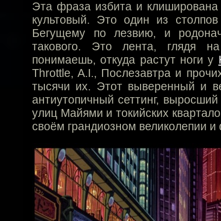
Эта фраза избита и клиширована
культовый. Это один из столпов 
Бегущему по лезвию, и родонач
такового. Это лента, глядя н
понимаешь, откуда растут ноги у
Throttle, A.I., Послезавтра и про
тысячи их. Этот выверенный и в
антиутопичный сеттинг, выросший
улиц Майями и токийских квартало
своём грандиозном великолепии и