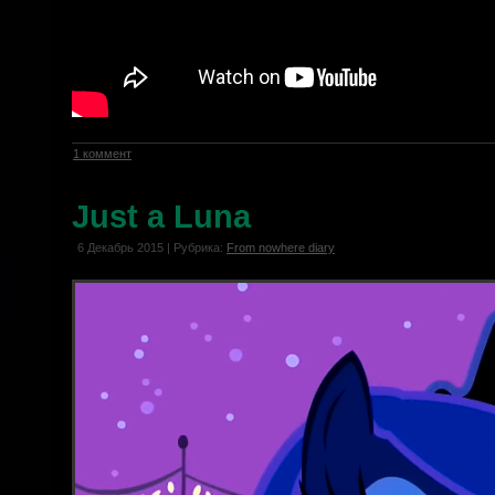
1 коммент
Just a Luna
6 Декабрь 2015 | Рубрика:
From nowhere diary