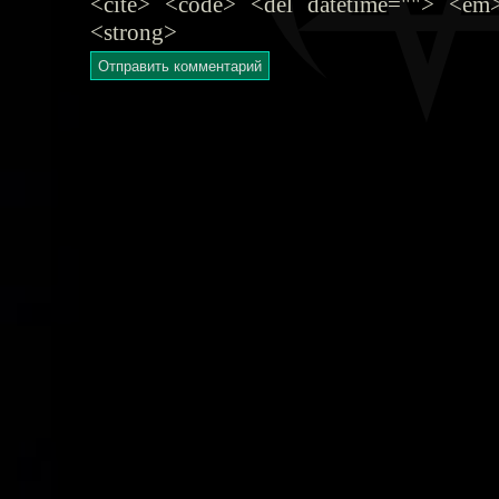
<cite> <code> <del datetime=""> <em>
<strong>