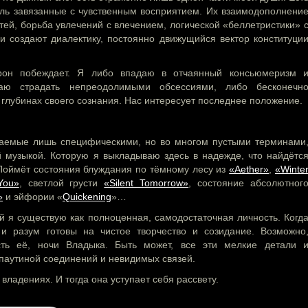
оль завязанные с чувственным восприятием. Их взаимодополнени
тей, борьба увлечений с влечением, логической «беллетристики» 
и создают диалектику, постоянно движущийся вектор конституци
орон побеждает. Я либо впадаю в отчаянный консьюмеризм 
наю страдать непреодолимыми обсессиями, либо бесконечн
 глубинах своего сознания. Нас интересует последнее положение.
аемые лишь специфическими, но во многом пустыми терминами
й музыкой. Которую я выкладываю здесь в надежде, что найдётс
. Поймёт состояния блуждания по тёмному лесу из
«Aether»
,
«Winte
You»
, светлой грусти
«Silent Tomorrow»
, состояние абсолютног
»
и эйфории «
Quickening
»…
ой я существую как полноценная, самодостаточная личность. Когд
 и разум готовы на чистое творчество и созидание. Возможно
ть её, ночи Владыка. Быть может, все эти мелкие детали 
паутиной соединений и невидимых связей.
владениях. И тогда она уступает себя рассвету.