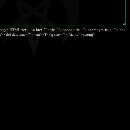
ие HTML-теги: <a href="" title=""> <abbr title=""> <acronym title=""> <b>
e> <del datetime=""> <em> <i> <q cite=""> <strike> <strong>