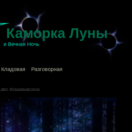
Каморка Луны
и Вечная Ночь
Кладовая
Разговорная
 diary
,
Музыкальная пауза