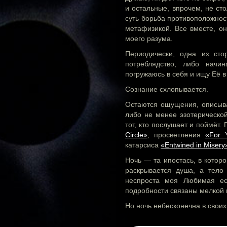
и остальные, впрочем, не ст
суть борьба противоположнос
метафизикой. Все вместе, он
моего разума.
Периодически, одна из ст
потреблядство, либо начи
погружаюсь в себя и ищу Её в
Сознание схлопывается.
Остаются ощущения, описыв
либо не менее эзотерическо
тот, кто послушает и поймёт
Circle»
, просветления
«For 
катарсиса
«Entwined in Misery
Ночь — та ипостась, в котор
раскрывается душа, а тело
неспроста моя Любимая ес
подробности связаны мелкой 
Но ночь небесконечна в своих 