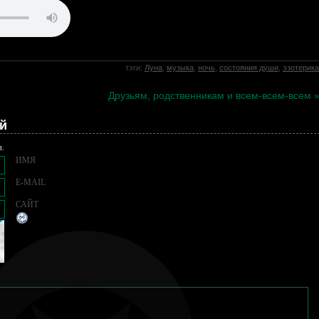
тэги:
Луна
,
музыка
,
ночь
,
состояния души
,
эзотерика
Друзьям, родственникам и всем-всем-всем 
й
н.
ИМЯ
E-MAIL
САЙТ