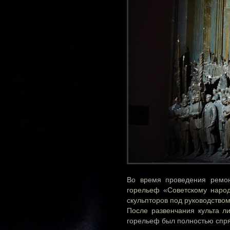
Во время проведения ремон
горельеф «Советскому народ
скульпторов под руководством
После развенчания культа л
горельеф был полностью спр