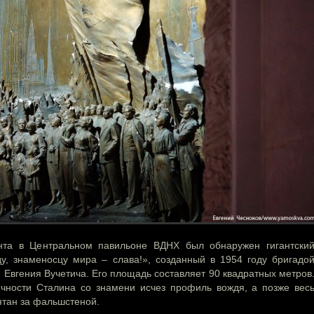
та в Центральном павильоне ВДНХ был обнаружен гигантски
у, знаменосцу мира – слава!», созданный в 1954 году бригадо
 Евгения Вучетича. Его площадь составляет 90 квадратных метров
ичности Сталина со знамени исчез профиль вождя, а позже вес
ятан за фальшстеной.