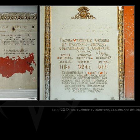
тэги:
ВДНХ
,
потерянное во времени
,
сталинский ампир