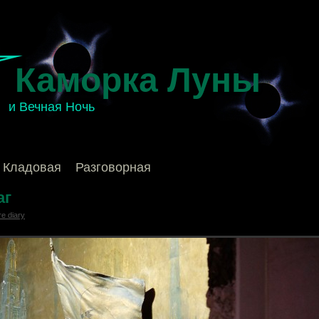
Каморка Луны
и Вечная Ночь
Кладовая
Разговорная
аг
e diary